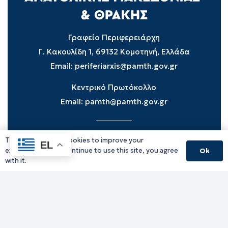
Γραφείο Περιφερειάρχη
Γ. Κακουλίδη 1, 69132 Κομοτηνή, Ελλάδα
Email:
periferiarxis@pamth.gov.gr
Κεντρικό Πρωτόκολλο
Email:
pamth@pamth.gov.gr
This website uses cookies to improve your
Υπηρεσίες Δράμας
EL
experience. If you continue to use this site, you agree
Ok
Υπηρεσίες Καβάλας
with it.
Υπηρεσίες Ξάνθης
Υπηρεσίες Ροδόπης
Υπηρεσίες Έβρου