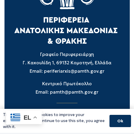
Γραφείο Περιφερειάρχη
Γ. Κακουλίδη 1, 69132 Κομοτηνή, Ελλάδα
Email:
periferiarxis@pamth.gov.gr
Κεντρικό Πρωτόκολλο
Email:
pamth@pamth.gov.gr
This website uses cookies to improve your
Υπηρεσίες Δράμας
EL
experience. If you continue to use this site, you agree
Ok
Υπηρεσίες Καβάλας
with it.
Υπηρεσίες Ξάνθης