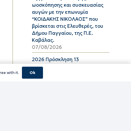
ωοσκόπησης και συσκευασίας
αυγών με την επωνυμία
“ΚΟΙΔΑΚΗΣ ΝΙΚΟΛΑΟΣ” που
βρίσκεται στις Ελευθερές, του
Δήμου Παγγαίου, της Π.Ε.
Καβάλας.
07/08/2026
2026 Πρόσκληση 13
06/08/2026
ee with it.
Ok
08_2026 ΔΕΛΤΙΟ ΤΙΜΩΝ
ΕΛΑΙΟΛΑΔΟΥ Π.Ε. ΚΑΒΑΛΑΣ ΑΠΟ
06/08/2026 ΕΩΣ 26/08/2026
06/08/2026
16_2026 ΔΕΛΤΙΟ ΤΙΜΩΝ
ΚΑΤΕΨΥΓΜΕΝΩΝ ΛΑΧΑΝΙΚΩΝ
Π.Ε. ΚΑΒΑΛΑΣ ΑΠΟ 06/08/2026