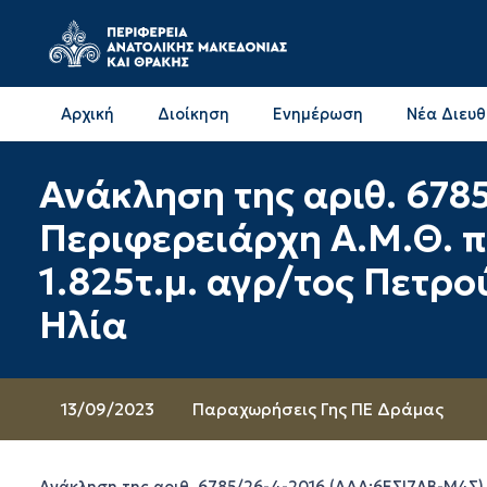
Αρχική
Διοίκηση
Ενημέρωση
Νέα Διευ
Επικοινωνία & Διευθύνσεις με την ΠΕ Δράμας
Επικοινωνία & Διευθύνσεις με την ΠΕ Καβάλας
Ανάκληση της αριθ. 67
Περιφερειάρχη Α.Μ.Θ. 
1.825τ.μ. αγρ/τος Πετρ
Ηλία
13/09/2023
Παραχωρήσεις Γης ΠΕ Δράμας