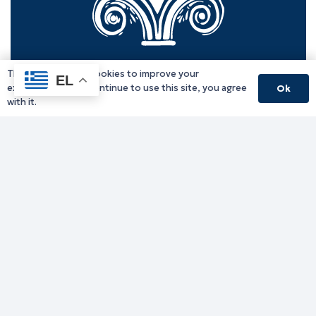
This website uses cookies to improve your
EL
experience. If you continue to use this site, you agree
Ok
with it.
Γραφείο Περιφερειάρχη
Γ. Κακουλίδη 1, 69132 Κομοτηνή, Ελλάδα
Email:
periferiarxis@pamth.gov.gr
Κεντρικό Πρωτόκολλο
Email:
pamth@pamth.gov.gr
Υπηρεσίες Δράμας
Υπηρεσίες Καβάλας