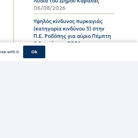
Λυδία του Δήμου Καβάλας
06/08/2026
Υψηλός κίνδυνος πυρκαγιάς
(κατηγορία κινδύνου 3) στην
Π.Ε. Ροδόπης για αύριο Πέμπτη
6 Αυγούστου 2026
05/08/2026
ee with it.
Ok
ΦΕΣΤΙΒΑΛ ΘΡΑΚΙΚΟΥ ΠΕΛΑΓΟΥΣ
2026 ΠΕ ΞΑΝΘΗΣ
05/08/2026
τίτλο Ένταξη της Πράξης
«ΠΕΡΙΜΕΤΡΙΚΟΣ ΑΓΩΓΟΣ
ΟΜΒΡΙΩΝ ΥΔΑΤΩΝ ΠΕΡΙΟΧΗΣ
ΚΑΛΥΒΙΩΝ ΛΙΜΕΝΑΡΙΩΝ» με
Κωδικό ΟΠΣ 5229222 στο «ΠΠΑ
Περιφέρειας Ανατολικής
Μακεδονίας και Θράκης 2026-