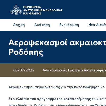
Αρχική
Διοίκηση
Ενημέρωση
Νέα Διευ
Επικοινωνία & Διευθύνσεις με την ΠΕ Δράμας
Επικοινωνία & Διευθύνσεις με την ΠΕ Καβάλας
Αεροψεκασμοί ακμαιοκτ
Ροδόπης
05/07/2022
Ανακοινώσεις Γραφείο Αντιπεριφε
Αεροψεκασμοί ακμαιοκτονίας για την καταπολέμηση κο
Στο πλαίσιο του προγράμματος καταπολέμησης των κου
Μακεδονίας – Θράκης, σας ενημερώνουμε ότι την
Τετάρ