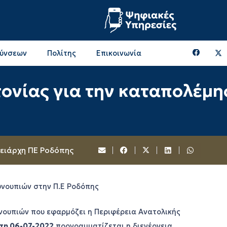
θύνσεων
Πολίτης
Επικοινωνία
Επικοινωνία & Διευθύνσεις με την ΠΕ Ξάνθης
Περιφερειακή Επιτροπή (πρώην Οικονομική Επιτροπή)
Επιτροπή Αγροτικής Οικονομίας, Περιβάλλοντος & Ανάπτυξης
Επικοινωνία & Διευθύνσεις με την ΠE Ροδόπης
ονίας για την καταπολέμη
ρειάρχη ΠΕ Ροδόπης
υνουπιών στην Π.Ε Ροδόπης
νουπιών που εφαρμόζει η Περιφέρεια Ανατολικής
τη 06-07-2022
προγραμματίζεται η διενέργεια