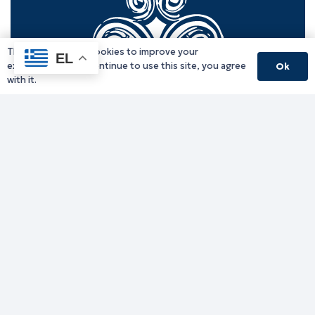
This website uses cookies to improve your
EL
experience. If you continue to use this site, you agree
Ok
with it.
Γραφείο Περιφερειάρχη
Γ. Κακουλίδη 1, 69132 Κομοτηνή, Ελλάδα
Email:
periferiarxis@pamth.gov.gr
Κεντρικό Πρωτόκολλο
Email:
pamth@pamth.gov.gr