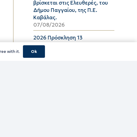
βρίσκεται στις Ελευθερές, του
Δήμου Παγγαίου, της Π.Ε.
Καβάλας.
07/08/2026
2026 Πρόσκληση 13
06/08/2026
ee with it.
Ok
08_2026 ΔΕΛΤΙΟ ΤΙΜΩΝ
ΕΛΑΙΟΛΑΔΟΥ Π.Ε. ΚΑΒΑΛΑΣ ΑΠΟ
06/08/2026 ΕΩΣ 26/08/2026
06/08/2026
16_2026 ΔΕΛΤΙΟ ΤΙΜΩΝ
ΚΑΤΕΨΥΓΜΕΝΩΝ ΛΑΧΑΝΙΚΩΝ
Π.Ε. ΚΑΒΑΛΑΣ ΑΠΟ 06/08/2026
ΕΩΣ 19/08/2026
06/08/2026
16_2026 ΔΕΛΤΙΟ ΤΙΜΩΝ