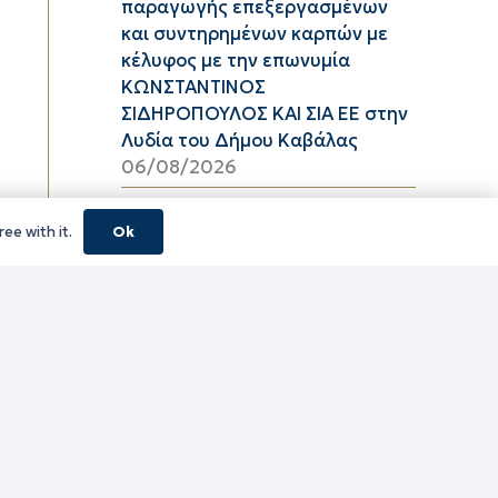
παραγωγής επεξεργασμένων
και συντηρημένων καρπών με
κέλυφος με την επωνυμία
ΚΩΝΣΤΑΝΤΙΝΟΣ
ΣΙΔΗΡΟΠΟΥΛΟΣ ΚΑΙ ΣΙΑ ΕΕ στην
Λυδία του Δήμου Καβάλας
06/08/2026
Υψηλός κίνδυνος πυρκαγιάς
ee with it.
Ok
(κατηγορία κινδύνου 3) στην
Π.Ε. Ροδόπης για αύριο Πέμπτη
6 Αυγούστου 2026
05/08/2026
ΦΕΣΤΙΒΑΛ ΘΡΑΚΙΚΟΥ ΠΕΛΑΓΟΥΣ
2026 ΠΕ ΞΑΝΘΗΣ
05/08/2026
τίτλο Ένταξη της Πράξης
«ΠΕΡΙΜΕΤΡΙΚΟΣ ΑΓΩΓΟΣ