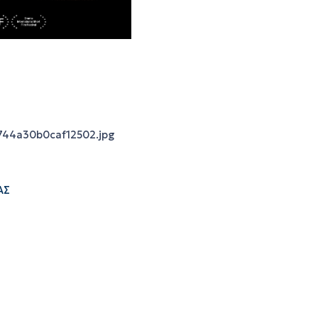
744a30b0caf12502.jpg
ΑΣ