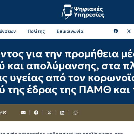
θύνσεων
Πολίτης
Επικοινωνία
Επικοινωνία & Διευθύνσεις με την ΠΕ Ξάνθης
Περιφερειακή Επιτροπή (πρώην Οικονομική Επιτροπή)
Επιτροπή Αγροτικής Οικονομίας, Περιβάλλοντος & Ανάπτυξης
Επικοινωνία & Διευθύνσεις με την ΠE Ροδόπης
ντος για την προμήθεια μ
ύ και απολύμανσης, στα π
 υγείας από τον κορωνοϊό 
 της έδρας της ΠΑΜΘ και 
ΑΜΘ