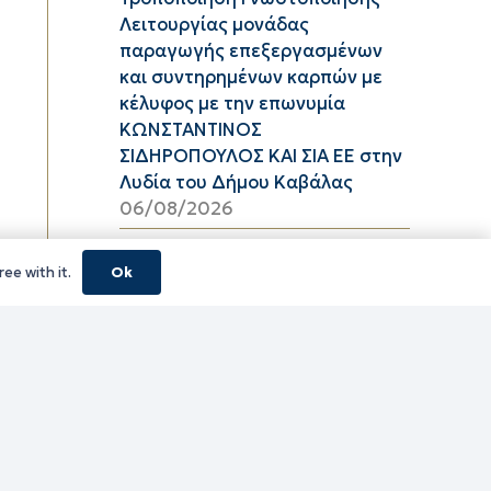
Λειτουργίας μονάδας
παραγωγής επεξεργασμένων
και συντηρημένων καρπών με
κέλυφος με την επωνυμία
ΚΩΝΣΤΑΝΤΙΝΟΣ
ΣΙΔΗΡΟΠΟΥΛΟΣ ΚΑΙ ΣΙΑ ΕΕ στην
Λυδία του Δήμου Καβάλας
06/08/2026
Υψηλός κίνδυνος πυρκαγιάς
ee with it.
Ok
(κατηγορία κινδύνου 3) στην
Π.Ε. Ροδόπης για αύριο Πέμπτη
6 Αυγούστου 2026
05/08/2026
ΦΕΣΤΙΒΑΛ ΘΡΑΚΙΚΟΥ ΠΕΛΑΓΟΥΣ
2026 ΠΕ ΞΑΝΘΗΣ
05/08/2026