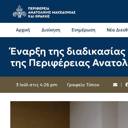
Αρχική
Διοίκηση
Ενημέρωση
Νέα Διευ
Επικοινωνία & Διευθύνσεις με την ΠΕ Δράμας
Επικοινωνία & Διευθύνσεις με την ΠΕ Καβάλας
Έναρξη της διαδικασίας
της Περιφέρειας Ανατο
3 Ιούλ στις 4:26 pm
Γραφείο Τύπου