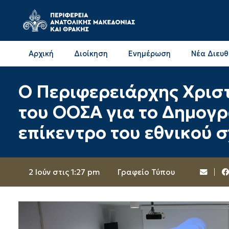
Αρχική
Διοίκηση
Ενημέρωση
Νέα Διευ
Επικοινωνία & Διευθύνσεις με την ΠΕ Δράμας
Επικοινωνία & Διευθύνσεις με την ΠΕ Καβάλας
Ο Περιφερειάρχης Χριστ
του ΟΟΣΑ για το Δημογρ
επίκεντρο του εθνικού 
2 Ιούν στις 1:27 pm
Γραφείο Τύπου