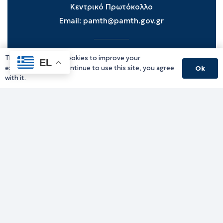
Κεντρικό Πρωτόκολλο
Email:
pamth@pamth.gov.gr
This website uses cookies to improve your
Υπηρεσίες Δράμας
EL
experience. If you continue to use this site, you agree
Ok
Υπηρεσίες Καβάλας
with it.
Υπηρεσίες Ξάνθης
Υπηρεσίες Ροδόπης
Υπηρεσίες Έβρου
Παλιό website (για αρχειακούς λόγους)
Τηλεφωνικός κατάλογος
Ανακοινώσεις
Διοικητική Ενημέρωση
Εκδηλώσεις