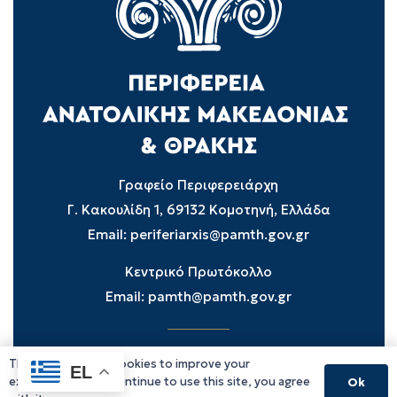
Γραφείο Περιφερειάρχη
Γ. Κακουλίδη 1, 69132 Κομοτηνή, Ελλάδα
Email:
periferiarxis@pamth.gov.gr
Κεντρικό Πρωτόκολλο
Email:
pamth@pamth.gov.gr
This website uses cookies to improve your
Υπηρεσίες Δράμας
EL
experience. If you continue to use this site, you agree
Ok
Υπηρεσίες Καβάλας