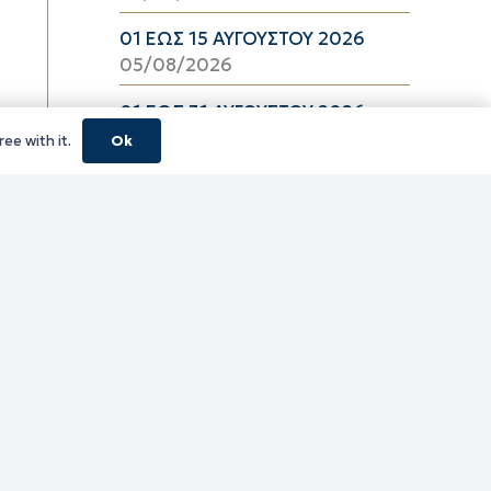
01 ΕΩΣ 15 ΑΥΓΟΥΣΤΟΥ 2026
05/08/2026
01 ΕΩΣ 31 ΑΥΓΟΥΣΤΟΥ 2026
05/08/2026
ee with it.
Ok
01 ΕΩΣ 15 ΑΥΓΟΥΣΤΟΥ 2026
05/08/2026
Νέος φωτισμός LED στο οδικό
δίκτυο της Περιφέρειας ΑΜΘ –
Εξοικονόμηση ενέργειας από
62% έως 69% και οικονομικό
όφελος 30,9 εκατ. Ευρώ
04/08/2026
ΠΡΟΣΚΛΗΣΗ ΓΙΑ ΤΗΝ
ΠΡΟΜΗΘΕΙΑ (2.950) ΤΕΜΑΧΙΩΝ
ΕΔΙΚΩΝ ΜΑΘΗΤΙΚΩΝ ΔΕΛΤΙΩΝ