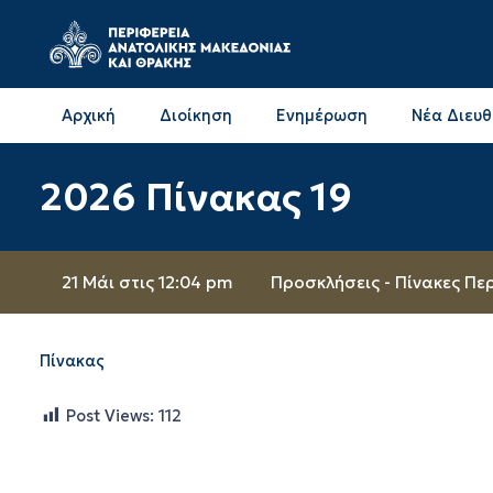
Αρχική
Διοίκηση
Ενημέρωση
Νέα Διευ
Επικοινωνία & Διευθύνσεις με την ΠΕ Δράμας
Επικοινωνία & Διευθύνσεις με την ΠΕ Καβάλας
2026 Πίνακας 19
21 Μάι στις 12:04 pm
Προσκλήσεις - Πίνακες Πε
Πίνακας
Post Views:
112