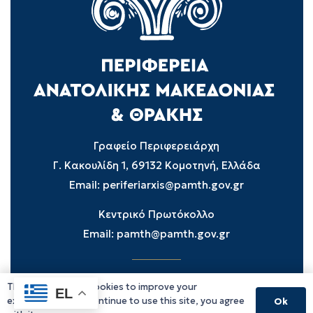
Γραφείο Περιφερειάρχη
Γ. Κακουλίδη 1, 69132 Κομοτηνή, Ελλάδα
Email:
periferiarxis@pamth.gov.gr
Κεντρικό Πρωτόκολλο
Email:
pamth@pamth.gov.gr
This website uses cookies to improve your
Υπηρεσίες Δράμας
EL
experience. If you continue to use this site, you agree
Ok
Υπηρεσίες Καβάλας