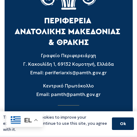
Γραφείο Περιφερειάρχη
Γ. Κακουλίδη 1, 69132 Κομοτηνή, Ελλάδα
Email:
periferiarxis@pamth.gov.gr
Κεντρικό Πρωτόκολλο
Email:
pamth@pamth.gov.gr
This website uses cookies to improve your
Υπηρεσίες Δράμας
EL
experience. If you continue to use this site, you agree
Ok
Υπηρεσίες Καβάλας
with it.
Υπηρεσίες Ξάνθης