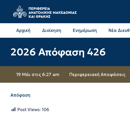
Αρχική
Διοίκηση
Ενημέρωση
Νέα Διευ
Επικοινωνία & Διευθύνσεις με την ΠΕ Δράμας
Επικοινωνία & Διευθύνσεις με την ΠΕ Καβάλας
2026 Απόφαση 426
19 Μάι στις 6:27 am
Περιφερειακή Αποφάσεις
Απόφαση
Post Views:
106