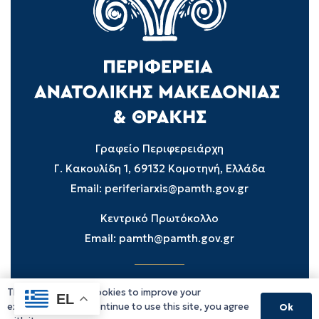
Γραφείο Περιφερειάρχη
Γ. Κακουλίδη 1, 69132 Κομοτηνή, Ελλάδα
Email:
periferiarxis@pamth.gov.gr
Κεντρικό Πρωτόκολλο
Email:
pamth@pamth.gov.gr
This website uses cookies to improve your
Υπηρεσίες Δράμας
EL
experience. If you continue to use this site, you agree
Ok
Υπηρεσίες Καβάλας