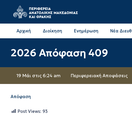
Αρχική
Διοίκηση
Ενημέρωση
Νέα Διευ
Επικοινωνία & Διευθύνσεις με την ΠΕ Δράμας
Επικοινωνία & Διευθύνσεις με την ΠΕ Καβάλας
2026 Απόφαση 409
19 Μάι στις 6:24 am
Περιφερειακή Αποφάσεις
Απόφαση
Post Views:
93