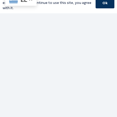
experience. If you continue to use this site, you agree
Ok
with it.
Γραφείο Περιφερειάρχη
Γ. Κακουλίδη 1, 69132 Κομοτηνή, Ελλάδα
Email:
periferiarxis@pamth.gov.gr
Κεντρικό Πρωτόκολλο
Email:
pamth@pamth.gov.gr
Υπηρεσίες Δράμας
Υπηρεσίες Καβάλας