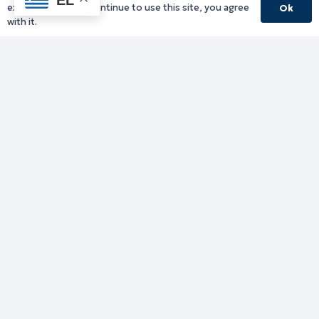
experience. If you continue to use this site, you agree
Ok
with it.
Γραφείο Περιφερειάρχη
Γ. Κακουλίδη 1, 69132 Κομοτηνή, Ελλάδα
Email:
periferiarxis@pamth.gov.gr
Κεντρικό Πρωτόκολλο
Email:
pamth@pamth.gov.gr
Υπηρεσίες Δράμας