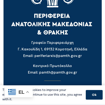
Γραφείο Περιφερειάρχη
Γ. Κακουλίδη 1, 69132 Κομοτηνή, Ελλάδα
Email:
periferiarxis@pamth.gov.gr
Κεντρικό Πρωτόκολλο
Email:
pamth@pamth.gov.gr
This website uses cookies to improve your
Υπηρεσίες Δράμας
EL
experience. If you continue to use this site, you agree
Ok
Υπηρεσίες Καβάλας
with it.
Υπηρεσίες Ξάνθης