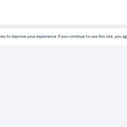
es to improve your experience. If you continue to use this site, you agr
ς Δράμας
Παλιό website (για αρχεια
ς Καβάλας
λόγους)
ς Ξάνθης
Τηλεφωνικός κατάλογος
ς Ροδόπης
Ανακοινώσεις
ς Έβρου
Διοικητική Ενημέρωση