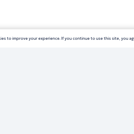
es to improve your experience. If you continue to use this site, you agr
ς Δράμας
Παλιό website (για αρχεια
ς Καβάλας
λόγους)
ς Ξάνθης
Τηλεφωνικός κατάλογος
ς Ροδόπης
Ανακοινώσεις
ς Έβρου
Διοικητική Ενημέρωση
Εκδηλώσεις