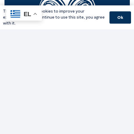
This website uses cookies to improve your
EL
experience. If you continue to use this site, you agree
Ok
with it.
Γραφείο Περιφερειάρχη
Γ. Κακουλίδη 1, 69132 Κομοτηνή, Ελλάδα
Email:
periferiarxis@pamth.gov.gr
Κεντρικό Πρωτόκολλο
Email:
pamth@pamth.gov.gr
Υπηρεσίες Δράμας