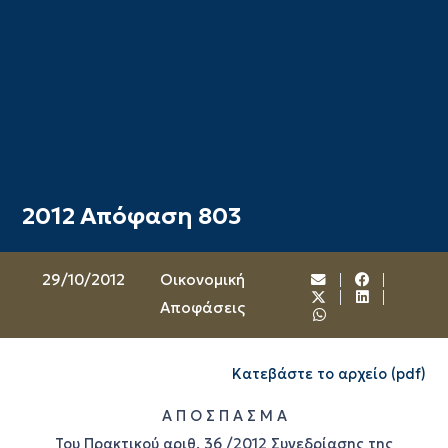
2012 Απόφαση 803
29/10/2012
Oικονομική
Αποφάσεις
Κατεβάστε το αρχείο (pdf)
Α Π Ο Σ Π Α Σ Μ Α
Του Πρακτικού αριθ. 36 /2012 Συνεδρίασης της