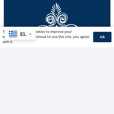
This website uses cookies to improve your
EL
experience. If you continue to use this site, you agree
Ok
with it.
Γραφείο Περιφερειάρχη
Γ. Κακουλίδη 1, 69132 Κομοτηνή, Ελλάδα
Email:
periferiarxis@pamth.gov.gr
Κεντρικό Πρωτόκολλο