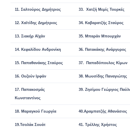
11.
Σαλτούρος Δημήτριος
33.
Χατζή Μεμίς Τουρκές
12.
Χαϊτίδης Δημήτριος
34.
Καβαρατζής Σταύρος
13.
Σιακήρ Αϊχάν
35.
Μπαράν Μπουρχάν
14.
Κεφαλίδου Ανδρονίκη
36.
Πατακάκης Ανάργυρος
15.
Παπαθανάκης Σταύρος
37.
Παπαδόπουλος Κίμων
16.
Oυζούν Ιρφάν
38.
Μωυσίδης Παναγιώτης
17.
Παπακοσμάς
39.
Ζησίμου Γεώργιος Παύλ
Κωνσταντίνος
18.
Μαραγκού Γεωργία
40.
Αραμπατζής Αθανάσιος
19.
Τσολάκ Σουάτ
41.
Τρέλλης Χρήστος