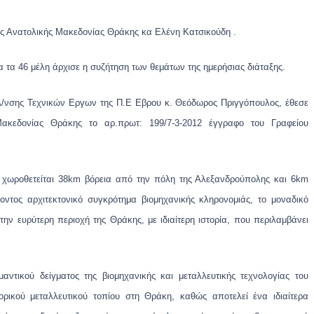
 Ανατολικής Μακεδονίας Θράκης κα Ελένη Κατσικούδη .
τα 46 μέλη άρχισε η συζήτηση των θεμάτων της ημερήσιας διάταξης.
ς Δ/νσης Τεχνικών Εργων της Π.Ε Εβρου κ. Θεόδωρος Πριγγόπουλος, έθεσε
ακεδονίας Θράκης το αρ.πρωτ: 199/7-3-2012 έγγραφο του Γραφείου
ο χωροθετείται 38km βόρεια από την πόλη της Αλεξανδρούπολης και 6km
ροντος αρχιτεκτονικό συγκρότημα βιομηχανικής κληρονομιάς, το μοναδικό
την ευρύτερη περιοχή της Θράκης, με ιδιαίτερη ιστορία, που περιλαμβάνει
ντικού δείγματος της βιομηχανικής και μεταλλευτικής τεχνολογίας του
ρικού μεταλλευτικού τοπίου στη Θράκη, καθώς αποτελεί ένα ιδιαίτερα