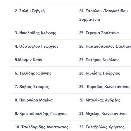
2.
Σαλήμ Σεβγκή
24.
Τσούλου -Τσαγκαλίδου
Συρματένια
3.
Νικολαίδης Ιωάννης
25.
Σερεφια Σουλτάνα
4.
Ούστογλου Γεώργιος
26.
Παπαδόπουλος Στυλιαν
5.
Μουμίν Καάν
27.
Πατήρας Νικόλαος
6.
Τελλίδης Ιωάννης
28.
Π
αυλίδης Γεώργιος
7.
Βαβίας Σταύρος
29.
Καραβάς Κωνσταντίνος
8.
Πουρνάρα Μαρίκα
30.
Μπαλίκας Ανδρέας
9.
Χριστοδουλίδης Γεώργιος
31.
Μιχελής Κωνσταντίνος
10.
Τσαλδαρίδης Αναστάσιος
32.
Γαλαζούλας Χρήστος