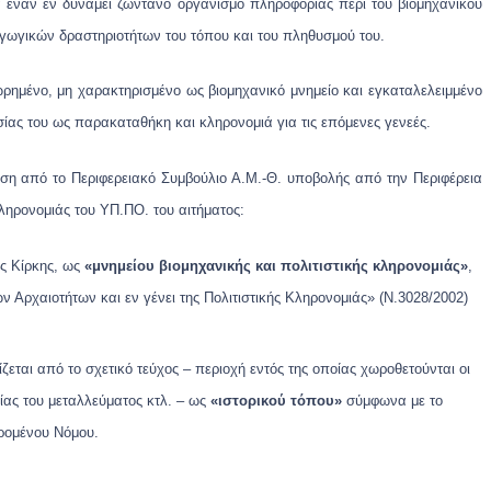
ια έναν εν δυνάμει ζωντανό οργανισμό πληροφορίας περί του βιομηχανικού
αγωγικών δραστηριοτήτων του τόπου και του πληθυσμού του.
ρημένο, μη χαρακτηρισμένο ως βιομηχανικό μνημείο και εγκαταλελειμμένο
ίας του ως παρακαταθήκη και κληρονομιά για τις επόμενες γενεές.
η από το Περιφερειακό Συμβούλιο Α.Μ.-Θ. υποβολής από την Περιφέρεια
ληρονομιάς του ΥΠ.ΠΟ. του αιτήματος:
ης Κίρκης, ως
«μνημείου βιομηχανικής και πολιτιστικής κληρονομιάς»
,
ν Αρχαιοτήτων και εν γένει της Πολιτιστικής Κληρονομιάς» (Ν.3028/2002)
εται από το σχετικό τεύχος – περιοχή εντός της οποίας χωροθετούνται οι
ίας του μεταλλεύματος κτλ. – ως
«ιστορικού τόπου»
σύμφωνα με το
ερομένου Νόμου.