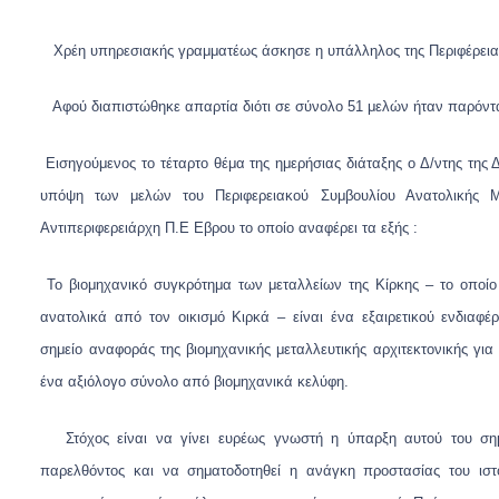
Χρέη υπηρεσιακής γραμματέως άσκησε η υπάλληλος της Περιφέρειας
Αφού διαπιστώθηκε απαρτία διότι σε σύνολο 51 μελών ήταν παρόντα 
Εισηγούμενος το τέταρτο θέμα της ημερήσιας διάταξης ο Δ/ντης τη
υπόψη των μελών του Περιφερειακού Συμβουλίου Ανατολικής Μ
Αντιπεριφερειάρχη Π.Ε Εβρου το οποίο αναφέρει τα εξής :
Το βιομηχανικό συγκρότημα των μεταλλείων της Κίρκης – το οποί
ανατολικά από τον οικισμό Κιρκά – είναι ένα εξαιρετικού ενδιαφέ
σημείο αναφοράς της βιομηχανικής μεταλλευτικής αρχιτεκτονικής για 
ένα αξιόλογο σύνολο από βιομηχανικά κελύφη.
Στόχος είναι
να γίνει ευρέως γνωστή η ύπαρξη αυτού του σημα
παρελθόντος και να σηματοδοτηθεί η ανάγκη προστασίας του ιστο