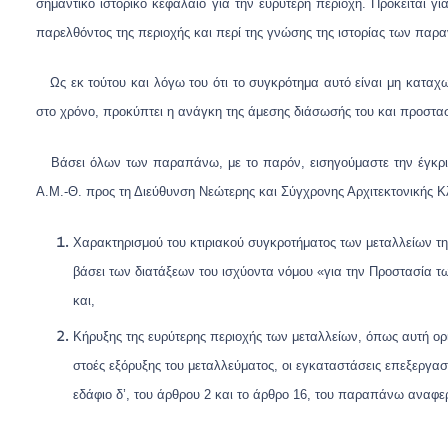
σημαντικό ιστορικό κεφάλαιο για την ευρύτερη περιοχή. Πρόκειται γ
παρελθόντος της περιοχής και περί της γνώσης της ιστορίας των παρ
Ως εκ τούτου και λόγω του ότι το συγκρότημα αυτό είναι μη καταχω
στο χρόνο, προκύπτει η ανάγκη της άμεσης διάσωσής του και προστασ
Βάσει όλων των παραπάνω, με το παρόν, εισηγούμαστε την έγκρισ
Α.Μ.-Θ. προς τη Διεύθυνση Νεώτερης και Σύγχρονης Αρχιτεκτονικής Κ
Χαρακτηρισμού του κτιριακού συγκροτήματος των μεταλλείων τ
βάσει των διατάξεων του ισχύοντα νόμου «για την Προστασία τω
και,
Κήρυξης της ευρύτερης περιοχής των μεταλλείων, όπως αυτή ορίζ
στοές εξόρυξης του μεταλλεύματος, οι εγκαταστάσεις επεξεργασ
εδάφιο δ’, του άρθρου 2 και το άρθρο 16, του παραπάνω αναφ