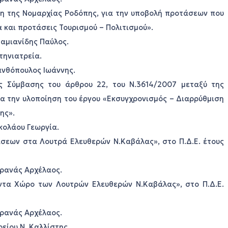
ιξη της Νομαρχίας Ροδόπης, για την υποβολή προτάσεων που
και προτάσεις Τουρισμού – Πολιτισμού».
Δαμιανίδης Παύλος.
τηνιατρεία.
Ξανθόπουλος Ιωάννης.
ής Σύμβασης του άρθρου 22, του Ν.3614/2007 μεταξύ της
ια την υλοποίηση του έργου «Εκσυγχρονισμός – Διαρρύθμιση
ης».
ικολάου Γεωργία.
άσεων στα Λουτρά Ελευθερών Ν.Καβάλας», στο Π.Δ.Ε. έτους
 Γρανάς Αρχέλαος.
οντα Χώρο των Λουτρών Ελευθερών Ν.Καβάλας», στο Π.Δ.Ε.
 Γρανάς Αρχέλαος.
είου Ν. Καλλίστης.