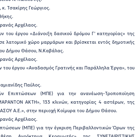
 κ. Τσακίρης Γεώργιος.
θήκης.
 Γρανάς Αρχέλαος.
ν του έργου «Διάνοιξη δασικού δρόμου Γ’ κατηγορίας» της
ε λατομικό χώρο μαρμάρων και βρίσκεται εντός δημοτικής
του Δήμου Θάσου, Ν.Καβάλας.
 Γρανάς Αρχέλαος.
ν του έργου «Αναδασμός Γρατινής και Παράλληλα Έργα», του
Δαμιανίδης Παύλος.
κών Επιπτώσεων (ΜΠΕ) για την ανανέωση-Τροποποίηση
ΜΑΡΑΝΤΟΝ ΑΚΤΗ», 133 κλινών, κατηγορίας 4 αστέρων, της
ΣΟΥ Α.Ε.», στην περιοχή Κοίμυρα του Δήμου Θάσου.
 Γρανάς Αρχέλαος.
ιπτώσεων (ΜΠΕ) για την έγκριση Περιβαλλοντικών Όρων της
 θέση Αγρόκτημα Κεραμωτής» της ΣΥΝΕΤΑΙΡΙΣΤΙΚΗΣ