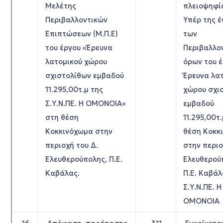
Μελέτης
πλειοψηφί
Περιβαλλοντικών
Υπέρ της έ
Επιπτώσεων (Μ.Π.Ε)
των
του έργου «Έρευνα
Περιβαλλο
λατομικού χώρου
όρων του 
σχιστολίθων εμβαδού
Έρευνα λα
11.295,00τ.μ της
χώρου σχι
Σ.Υ.Ν.ΠΕ. Η ΟΜΟΝΟΙΑ»
εμβαδού
στη θέση
11.295,00τ
Κοκκινόχωμα στην
θέση Κοκκ
περιοχή του Δ.
στην περιο
Ελευθερούπολης, Π.Ε.
Ελευθερού
Καβάλας.
Π.Ε. Καβάλ
Σ.Υ.Ν.ΠΕ. Η
ΟΜΟΝΟΙΑ