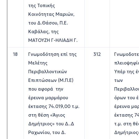
της Τοπικής
Κοινότητας Μαριών,
του Δ.Θάσου, Π.Ε.
Καβάλας, της
ΜΑΤΟΥΖΗ Γ-ΗΛΙΑΔΗ Γ.
18
Γνωμοδότηση επί της
312
Γνωμοδοτε
Μελέτης
πλειοψηφί
Περιβαλλοντικών
Υπέρ της έ
Επιπτώσεων (Μ.Π.Ε)
των
που αφορά την
Περιβαλλο
έρευνα μαρμάρου
όρων του 
έκτασης 74.019,00 τ.μ.
έρευνα μα
στη θέση «Άγιος
έκτασης 7
Δημήτριος» του Δ..Δ
τ.μ. στη θ
Ραχωνίου, του Δ.
Δημήτριος»