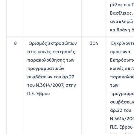
μέλος ο κ.
Βασίλειος,
αναπληρώτ
κα.Βράνη 
8
Ορισμός εκπροσώπων
304
Εγκρίνοντ
στις κοινές επιτροπές
ομόφωνα
παρακολούθησης των
Εκπρόσωπο
προγραμματικών
κοινές επι
συμβάσεων του άρ.22
παρακολο
του Ν.3614/2007, στην
των
Π.Ε. Έβρου
προγραμμα
συμβάσεων
άρ.22 του
Ν.3614/200
Π.Ε. Έβρου