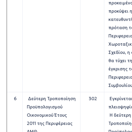
προκειμέν
προκύψει 
κατευθυντ
πρόταση τ
Περιφερει
Χωροταξικ
Σχεδίου, η
θα τύχει τ
έγκρισης τ
Περιφερει
Συμβουλίου
6
Δεύτερη Τροποποίηση
302
Εγκρίνετα
Προϋπολογισμού
πλειοψηφί
Οικονομικού Έτους
Η δεύτερη
2011 της Περιφέρειας
Τροποποίη
ΑΜΘ
Προϋπολογ