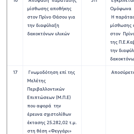
16
Απόφαση παράτασης
311
Εγκρίνετα
μίσθωσης αποθήκης
Ομόφωνα
στον Πρίνο Θάσου για
Η παράτα
την διαφύλαξη
μίσθωσης 
δακοκτόνων υλικών
στον Πρίν
της Π.Ε.Κα
την διαφύ
δακοκτόνω
17
Γνωμοδότηση επί της
Αποσύρετ
Μελέτης
Περιβαλλοντικών
Επιπτώσεων (Μ.Π.Ε)
που αφορά την
έρευνα σχιστολίθων
έκτασης 25.282,02 τ.μ.
στη θέση «Φεγγάρι»