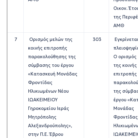
Οικον. Έτο
της Περιφ
ΑΜΘ
7
Ορισμός μελών της
303
Εγκρίνετα
κοινής επιτροπής
πλειοψηφί
παρακολούθησης της
Ο ορισμός
σύμβασης του έργου
της κοινής
«Κατασκευή Μονάδας
επιτροπής
Φροντίδας
παρακολο
Ηλικιωμένων Νέου
της σύμβα
ΙΩΑΚΕΙΜΕΙΟΥ
έργου «Κα
Γηροκομείου Ιεράς
Μονάδας
Μητρόπολης
Φροντίδας
Αλεξανδρούπολης»,
Ηλικιωμέν
στην Π.Ε. Έβρου
ΙΩΑΚΕΙΜΕΙ