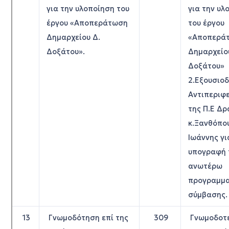
για την υλοποίηση του
για την υλ
έργου «Αποπεράτωση
του έργου
Δημαρχείου Δ.
«Αποπερά
Δοξάτου».
Δημαρχείο
Δοξάτου»
2.Εξουσιοδ
Αντιπεριφ
της Π.Ε Δ
κ.Ξανθόπο
Ιωάννης γι
υπογραφή 
ανωτέρω
προγραμμα
σύμβασης.
13
Γνωμοδότηση επί της
309
Γνωμοδοτε