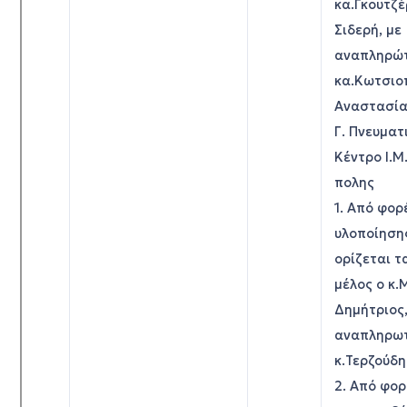
κα.Γκουτζ
Σιδερή, με
αναπληρώτ
κα.Κωτσιο
Αναστασί
Γ. Πνευματ
Κέντρο Ι.Μ
πολης
1. Από φορ
υλοποίηση
ορίζεται τ
μέλος ο κ
Δημήτριος,
αναπληρωτ
κ.Τερζούδη
2. Από φο