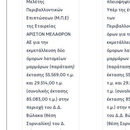
Μελέτης
πλειοψηφί
Περιβαλλοντικών
Υπέρ της έ
Επιπτώσεων (Μ.Π.Ε)
των
της Εταιρείας
Περιβαλλο
ΑΡΙΣΤΟΝ ΜΕΛΑΘΡΟΝ
όρων για τ
ΑΕ για την
εκμετάλλε
εκμετάλλευση δύο
όμορων λα
όμορων λατομείων
μαρμάρων
μαρμάρων (παράταση)
(παράταση
έκτασης 55.569,00 τ.μ.
έκτασης 55
και 29.514,00 τ.μ.
τ.μ. και 29
(συνολικής έκτασης
τ.μ. (συνολ
85.083,00 τ.μ.) στην
έκτασης 8
περιοχή του Δ.Δ.
τ.μ.) στην
Βώλακα (θέση
του Δ.Δ. 
Σορνιαλίκη) του Δ.
(θέση Σορν