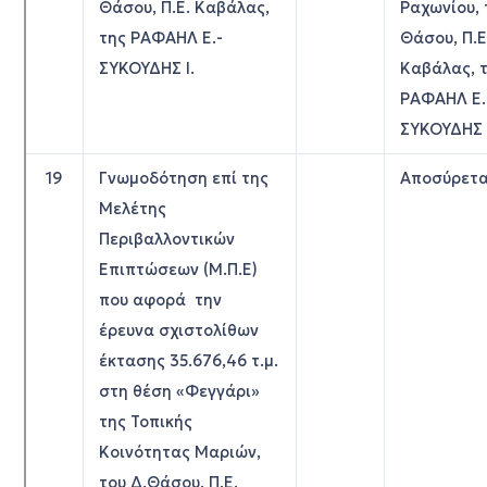
Θάσου, Π.Ε. Καβάλας,
Ραχωνίου, 
της ΡΑΦΑΗΛ Ε.-
Θάσου, Π.Ε
ΣΥΚΟΥΔΗΣ Ι.
Καβάλας, 
ΡΑΦΑΗΛ Ε.
ΣΥΚΟΥΔΗΣ 
19
Γνωμοδότηση επί της
Αποσύρετα
Μελέτης
Περιβαλλοντικών
Επιπτώσεων (Μ.Π.Ε)
που αφορά την
έρευνα σχιστολίθων
έκτασης 35.676,46 τ.μ.
στη θέση «Φεγγάρι»
της Τοπικής
Κοινότητας Μαριών,
του Δ.Θάσου, Π.Ε.