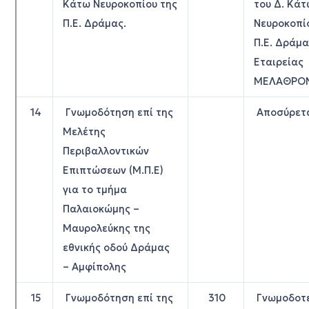
Κάτω Νευροκοπίου της
του Δ. Κά
Π.Ε. Δράμας.
Νευροκοπί
Π.Ε. Δράμα
Εταιρείας
ΜΕΛΑΘΡΟΝ
14
Γνωμοδότηση επί της
Αποσύρετ
Μελέτης
Περιβαλλοντικών
Επιπτώσεων (Μ.Π.Ε)
για το τμήμα
Παλαιοκώμης –
Μαυρολεύκης της
εθνικής οδού Δράμας
– Αμφίπολης
15
Γνωμοδότηση επί της
310
Γνωμοδοτε