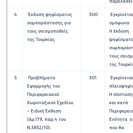
παρελάσει
4
Έκδοση ψηφίσματος
300
Εγκρίνετα
συμπαράστασης για
ομόφωνα
τους σεισμοπαθείς
Η έκδοση
της Τουρκίας
ψηφίσματ
συμπαράστ
τους σεισ
της Τουρκί
5
Προβλήματα
301
Εγκρίνετα
Εφαρμογής του
πλειοψηφί
Περιφερειακού
Η σύσταση
Χωροταξικού Σχεδίου
και κατά
– Ειδική Έκθεση
Περιφερει
(άρ.179, παρ.4 του
Ενότητα ε
Ν.3852/10).
που θα