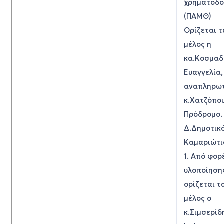
χρηματοδό
(ΠΑΜΘ)
Ορίζεται τ
μέλος η
κα.Κοσμαδ
Ευαγγελία,
αναπληρωτ
κ.Χατζόπο
Πρόδρομο.
Δ.Δημοτικό
Καμαριώτι
1. Από φορ
υλοποίηση
ορίζεται τ
μέλος ο
κ.Σιμσερίδ