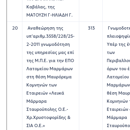
Καβάλας, της
ΜΑΤΟΥΖΗ Γ-ΗΛΙΑΔΗ Γ.
20
Αναθεώρηση της
313
Γνωμοδοτε
υπ’αριθμ.3558/228/25-
πλειοψηφί
2-2011 γνωμοδότηση
Υπέρ της έ
της υπηρεσίας μας επί
των
της Μ.Π.Ε. για την ΕΠΟ
Περιβαλλο
Λατομείου Μαρμάρων
όρων του 
στη θέση Μαυρόρεμα
Λατομείου
Κομνηνών των
Μαρμάρων
Εταιρειών «Λευκά
θέση Μαυ
Μάρμαρα
Κομνηνών 
Σταυρούπολης Ο.Ε.-
Εταιρειών
Χρ.Χρυστοφορίδης &
Μάρμαρα
ΣΙΑ Ο.Ε.»
Σταυρούπο