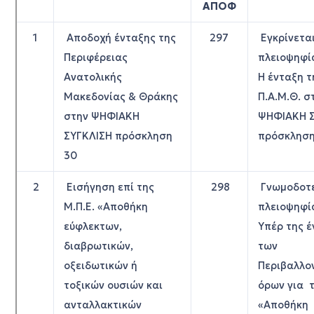
ΑΠΟΦ
1
Αποδοχή ένταξης της
297
Εγκρίνετα
Περιφέρειας
πλειοψηφί
Ανατολικής
Η ένταξη τ
Μακεδονίας & Θράκης
Π.Α.Μ.Θ. σ
στην ΨΗΦΙΑΚΗ
ΨΗΦΙΑΚΗ 
ΣΥΓΚΛΙΣΗ πρόσκληση
πρόσκληση
30
2
Εισήγηση επί της
298
Γνωμοδοτε
Μ.Π.Ε. «Αποθήκη
πλειοψηφί
εύφλεκτων,
Υπέρ της έ
διαβρωτικών,
των
οξειδωτικών ή
Περιβαλλο
τοξικών ουσιών και
όρων για 
ανταλλακτικών
«Αποθήκη