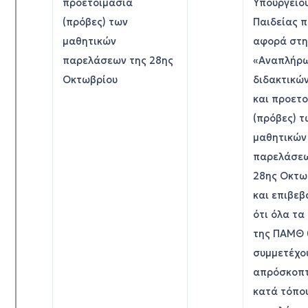
προετοιμασία
Υπουργείο
(πρόβες) των
Παιδείας 
μαθητικών
αφορά στη
παρελάσεων της 28ης
«Αναπλήρ
Οκτωβρίου
διδακτικώ
και προετ
(πρόβες) τ
μαθητικών
παρελάσεω
28ης Οκτω
και επιβε
ότι όλα τα
της ΠΑΜΘ 
συμμετέχο
απρόσκοπτ
κατά τόπο