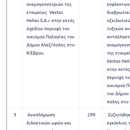
ανεμογεννητριών της
εύφλεκτων
εταιρείας Vestas
διαβρωτικ
Hellas S.A.» στην εκτός
οξειδωτικ
σχεδίου περιοχή του
τοξικών ου
οικισμού Παλαγίας του
ανταλλακτ
Δήμου Αλεξ/πολης στο
ανεμογενν
Ν.Έβρου.
της εταιρ
Vestas Hell
στην εκτός
περιοχή το
οικισμού 
του Δήμου
πολης στο 
3
Αναπλήρωση
299
Συζητήθηκ
διδακτικών ωρών και
εγκύκλιος 