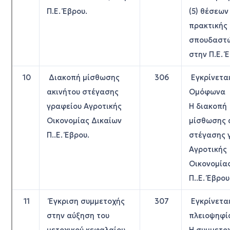
Π.Ε. Έβρου.
(5) θέσεων
πρακτικής
σπουδαστώ
στην Π.Ε. 
10
Διακοπή μίσθωσης
306
Εγκρίνετα
ακινήτου στέγασης
Ομόφωνα
γραφείου Αγροτικής
Η διακοπή
Οικονομίας Δικαίων
μίσθωσης 
Π..Ε. Έβρου.
στέγασης 
Αγροτικής
Οικονομία
Π..Ε. Έβρου
11
Έγκριση συμμετοχής
307
Εγκρίνετα
στην αύξηση του
πλειοψηφί