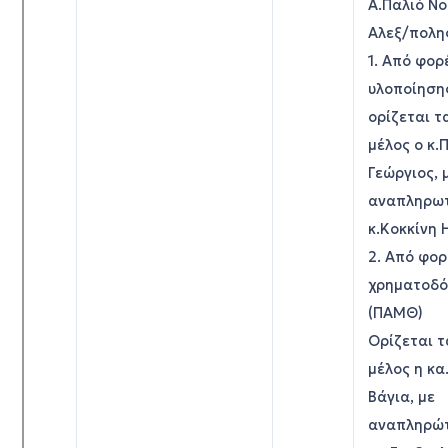
Α.Παλιό Ν
Αλεξ/πολη
1. Από φορ
υλοποίηση
ορίζεται τ
μέλος ο κ.
Γεώργιος, 
αναπληρωτ
κ.Κοκκίνη 
2. Από φο
χρηματοδό
(ΠΑΜΘ)
Ορίζεται τ
μέλος η κ
Βάγια, με
αναπληρώτ