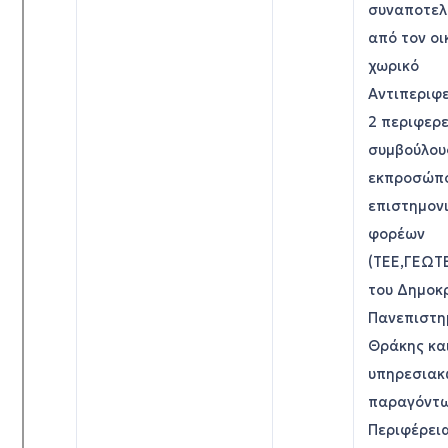
συναποτελ
από τον οι
χωρικό
Αντιπεριφ
2 περιφερ
συμβούλου
εκπροσώπ
επιστημον
φορέων
(ΤΕΕ,ΓΕΩΤΕ
του Δημοκρ
Πανεπιστη
Θράκης κα
υπηρεσιακ
παραγόντω
Περιφέρει