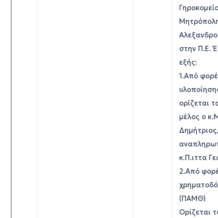
Γηροκομείο
Μητρόπολ
Αλεξανδρο
στην Π.Ε. 
εξής:
1.Από φορ
υλοποίηση
ορίζεται τ
μέλος ο κ
Δημήτριος,
αναπληρωτ
κ.Π.ιττα Γε
2.Από φορ
χρηματοδό
(ΠΑΜΘ)
Ορίζεται τ