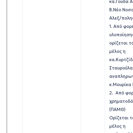
κα.Γουδα Α
Β.Νέο Νοσ
Αλεξ/πολη
1. Από φορ
υλοποίηση
ορίζεται τ
μέλος η
κα.Κυρτζί
Σταυρούλα
αναπληρωτ
κ.Μουρίκα
2. Από φο
χρηματοδό
(ΠΑΜΘ)
Ορίζεται τ
μέλος η