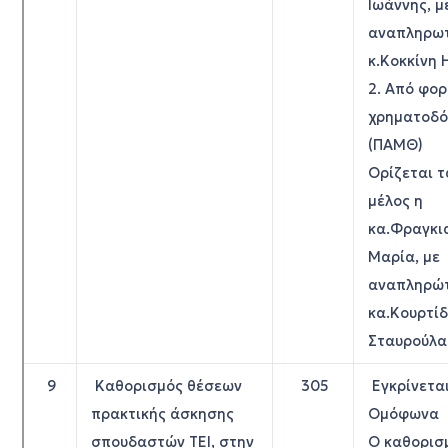
Ιωάννης, μ
αναπληρωτ
κ.Κοκκίνη 
2. Από φο
χρηματοδό
(ΠΑΜΘ)
Ορίζεται τ
μέλος η
κα.Φραγκι
Μαρία, με
αναπληρώτ
κα.Κουρτί
Σταυρούλα
9
Καθορισμός θέσεων
305
Εγκρίνετα
πρακτικής άσκησης
Ομόφωνα
σπουδαστών ΤΕΙ, στην
Ο καθορισ