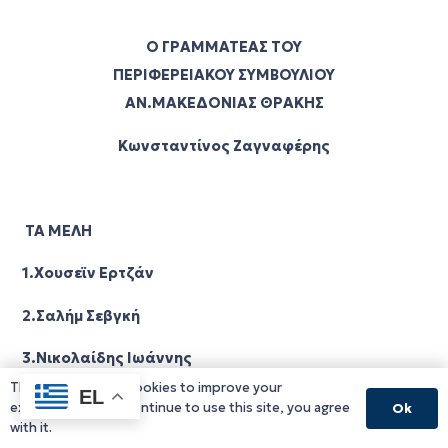
Ο ΓΡΑΜΜΑΤΕΑΣ ΤΟΥ
ΠΕΡΙΦΕΡΕΙΑΚΟΥ ΣΥΜΒΟΥΛΙΟΥ
ΑΝ.ΜΑΚΕΔΟΝΙΑΣ ΘΡΑΚΗΣ
Κωνσταντίνος Ζαγναφέρης
ΤΑ ΜΕΛΗ
1.Χουσεϊν Ερτζάν
2.Σαλήμ Σεβγκή
3.Νικολαίδης Ιωάννης
This website uses cookies to improve your
EL
4.Ούστογλου Γεώργιος
experience. If you continue to use this site, you agree
Ok
with it.
5.Μουμίν Καάν