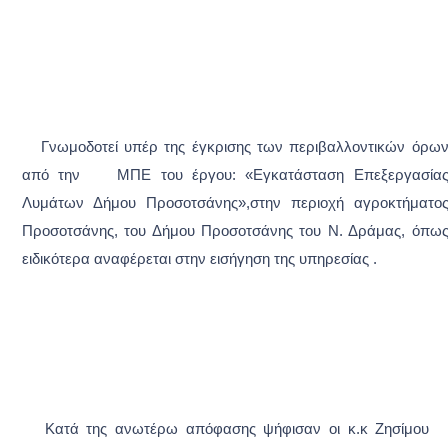
Γνωμοδoτεί υπέρ της έγκρισης των περιβαλλοντικών όρω
από την ΜΠΕ του έργου: «Εγκατάσταση Επεξεργασία
Λυμάτων Δήμου Προσοτσάνης»,στην περιοχή αγροκτήματο
Προσοτσάνης, του Δήμου Προσοτσάνης του Ν. Δράμας, όπω
ειδικότερα αναφέρεται στην εισήγηση της υπηρεσίας .
Κατά της ανωτέρω απόφασης ψήφισαν οι κ.κ Ζησίμου