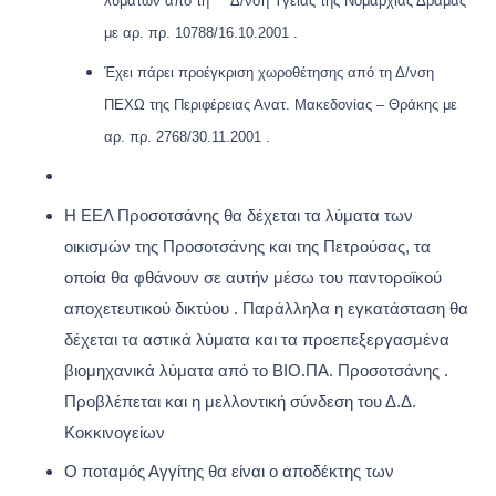
λυμάτων από τη Δ/νση Υγείας της Νομαρχίας Δράμας
με αρ. πρ. 10788/16.10.2001 .
Έχει πάρει προέγκριση χωροθέτησης από τη Δ/νση
ΠΕΧΩ της Περιφέρειας Ανατ. Μακεδονίας – Θράκης με
αρ. πρ. 2768/30.11.2001 .
Η ΕΕΛ Προσοτσάνης θα δέχεται τα λύματα των
οικισμών της Προσοτσάνης και της Πετρούσας, τα
οποία θα φθάνουν σε αυτήν μέσω του παντοροϊκού
αποχετευτικού δικτύου . Παράλληλα η εγκατάσταση θα
δέχεται τα αστικά λύματα και τα προεπεξεργασμένα
βιομηχανικά λύματα από το ΒΙΟ.ΠΑ. Προσοτσάνης .
Προβλέπεται και η μελλοντική σύνδεση του Δ.Δ.
Κοκκινογείων
Ο ποταμός Αγγίτης θα είναι ο αποδέκτης των