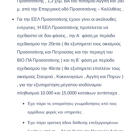
Προσοτσάνης , 1,3 χλμ. ΒΑ του ποταμού Αγγίτη και 160
μ. από την Επαρχιακή οδό Προσοτσάνης – Καλλιθέας .
Για την ΕΕΛ Προσοτσάνης έχουν γίνει οι ακόλουθες
ενέργειες :Η ΕΕΛ Προσοτσάνης προτείνεται να
σχεδιαστεί σε δύο φάσεις , την Α΄ φάση με περίοδο
σχεδιασμού την 20ετία ( θα εξυπηρετεί τους οικισμούς
Προσοτσάνης και Πετρούσας και την περιοχή του
ΒΙΟ.ΠΑ Προσοτσάνης ) και τη Β΄ φάση με περίοδο
σχεδιασμού την 40ετία ( θα εξυπηρετεί επιπλέον τους
οικισμούς Σταυρού , Κοκκινογείων , Αγγίτη και Πηγών )
, για την εξυπηρέτηση μέγιστου ισοδύναμου
πληθυσμού 10.000 και 15.0000 κατοίκων αντίστοιχα .
Έχει πάρει τις απαραίτητες γνωμοδοτήσεις από τους
αρμόδιους φορείς και υπηρεσίες .
Έχει πάρει οριστική άδεια διάθεσης επεξεργασμένων