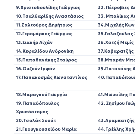
9.Χριστοδουλίδης Γεώργιος
32. Πέτροβι
10.Τσαλδαρίδης Αναστάσιος
33. Μπαλίκας 
11.Σαλτούρος Δημήτριος
34.Μιχελής
12.Γερομάρκος Γεώργιος
35.Γαλαζούλας
13.Σιακήρ Αϊχάν
36.Χατζή Μεμίς
14.Κεφαλίδου Ανδρονίκη
37.Καβαρατζ
15.Παπαθανάκης Σταύρος
38.Μπαράν
1
6
.
Ουζούν Ιρφάν
39.Πατακάκης 
17.Παπακοσμάς Κωνσταντίνος
40.Παπαδόπ
18.Μαραγκού Γεωργία
41.Μωυσίδης 
19.Παπαδόπουλος
42. Ζησίμου Γε
Χρυσόστομος
20.Τσολάκ Σουάτ
43.Αραμπατζής
21.Γκουγκουσκίδου Μαρία
44.Τρέλλη