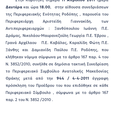
Στην Κομοτηνή σήμερα
11 Απριλίου
2011
ημέρα
Δευτέρα
και ώρα
18.00
, στην αίθουσα συνεδριάσεων
της Περιφερειακής Ενότητας Ροδόπης , παρουσία του
Περιφερειάρχη Αριστείδη Γιαννακίδη, των
Αντιπεριφερειαρχών : Ξανθόπουλου Ιωάννη Π.Ε.
Δράμας, Νικολάου-Μαυρανεζούλη Γεωργία Π.Ε. Έβρου ,
Γρανά Αρχέλαου Π.Ε. Καβάλας, Καραλίδη Φώτη Π.Ε.
Ξάνθης και Δαμιανίδη Παύλου Π.Ε. Ροδόπης, που
κλήθηκαν νόμιμα σύμφωνα με το άρθρο 167 παρ. 4 του
N. 3852/2010, συνήλθε σε δημόσια τακτική Συνεδρίαση
το
Περιφερειακό Συμβούλιο Ανατολικής Μακεδονίας
Θράκης μετά από την
944 / 4-4-2011
έγγραφη
πρόσκληση του Προέδρου του που επιδόθηκε σε κάθε
Περιφερειακό Σύμβουλο , σύμφωνα με το άρθρο 167
παρ. 2 του Ν. 3852 /2010 .