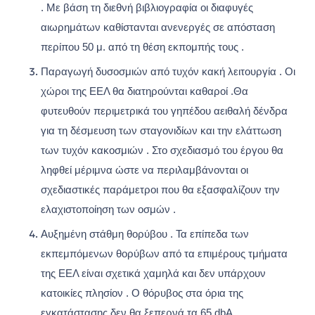
. Με βάση τη διεθνή βιβλιογραφία οι διαφυγές
αιωρημάτων καθίστανται ανενεργές σε απόσταση
περίπου 50 μ. από τη θέση εκπομπής τους .
Παραγωγή δυσοσμιών από τυχόν κακή λειτουργία . Οι
χώροι της ΕΕΛ θα διατηρούνται καθαροί .Θα
φυτευθούν περιμετρικά του γηπέδου αειθαλή δένδρα
για τη δέσμευση των σταγονιδίων και την ελάττωση
των τυχόν κακοσμιών . Στο σχεδιασμό του έργου θα
ληφθεί μέριμνα ώστε να περιλαμβάνονται οι
σχεδιαστικές παράμετροι που θα εξασφαλίζουν την
ελαχιστοποίηση των οσμών .
Αυξημένη στάθμη θορύβου . Τα επίπεδα των
εκπεμπόμενων θορύβων από τα επιμέρους τμήματα
της ΕΕΛ είναι σχετικά χαμηλά και δεν υπάρχουν
κατοικίες πλησίον . Ο θόρυβος στα όρια της
εγκατάστασης δεν θα ξεπερνά τα 65 dbA .