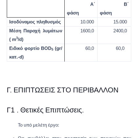
Α΄
Β΄
φάση
φάση
Ισοδύναμος πληθυσμός
10.000
15.000
Μέση Παροχή λυμάτων
1600,0
2400,0
3
(
m
/
d
)
Ειδικό φορτίο
BOD
(
gr
/
60,0
60,0
5
κατ.-
d
)
Γ.
ΕΠΙΠΤΏΣΕΙΣ ΣΤΟ ΠΕΡΙΒΆΛΛΟΝ
Γ1 . Θετικές Επιπτώσεις.
Το υπό μελέτη έργο: