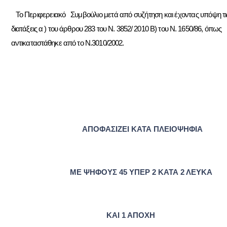
To
Περιφερειακό Συμβούλιο μετά από συζήτηση και έχοντας υπόψη
τ
διατάξεις α ) του άρθρου 283 του Ν. 3852/ 2010 Β) του Ν. 1650/86, όπως
αντικαταστάθηκε από το
N
.3010/2002.
ΑΠΟΦΑΣΙΖΕΙ ΚΑΤΑ ΠΛΕΙΟΨΗΦΙΑ
ME
ΨΗΦΟΥΣ 45 ΥΠΕΡ 2 ΚΑΤΑ 2 ΛΕΥΚΑ
ΚΑΙ 1 ΑΠΟΧΗ