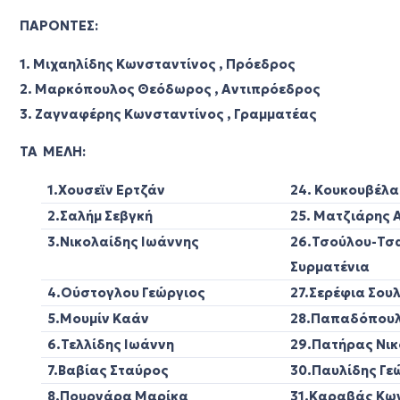
ΠΑΡΟΝΤΕΣ:
1. Μιχαηλίδης Κωνσταντίνος , Πρόεδρος
2. Μαρκόπουλος Θεόδωρος , Αντιπρόεδρος
3. Ζαγναφέρης Κωνσταντίνος , Γραμματέας
ΤΑ ΜΕΛΗ:
1.Χουσεϊν Ερτζάν
24. Κουκουβέλα
2.Σαλήμ Σεβγκή
25. Ματζιάρης 
3.Νικολαίδης Ιωάννης
26.Τσούλου-Τσ
Συρματένια
4.Ούστογλου Γεώργιος
27.Σερέφια Σου
5.Μουμίν Καάν
28.Παπαδόπουλ
6.Τελλίδης Ιωάννη
29.Πατήρ
7.Βαβίας Σταύρος
30.Παυλίδης Γ
8.Πουρνάρα Μαρίκα
31.Καραβάς Κω