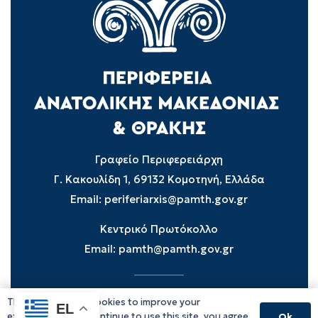
Γραφείο Περιφερειάρχη
Γ. Κακουλίδη 1, 69132 Κομοτηνή, Ελλάδα
Email:
periferiarxis@pamth.gov.gr
Κεντρικό Πρωτόκολλο
Email:
pamth@pamth.gov.gr
This website uses cookies to improve your
Υπηρεσίες Δράμας
EL
experience. If you continue to use this site, you agree
Ok