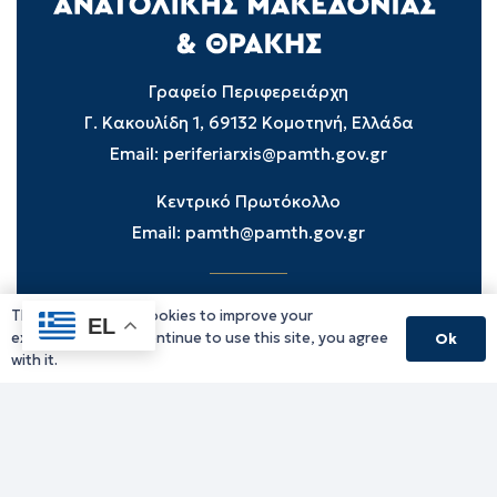
Γραφείο Περιφερειάρχη
Γ. Κακουλίδη 1, 69132 Κομοτηνή, Ελλάδα
Email:
periferiarxis@pamth.gov.gr
Κεντρικό Πρωτόκολλο
Email:
pamth@pamth.gov.gr
This website uses cookies to improve your
Υπηρεσίες Δράμας
EL
experience. If you continue to use this site, you agree
Ok
Υπηρεσίες Καβάλας
with it.
Υπηρεσίες Ξάνθης
Υπηρεσίες Ροδόπης
Υπηρεσίες Έβρου