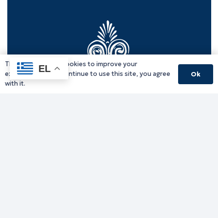
This website uses cookies to improve your
EL
experience. If you continue to use this site, you agree
Ok
with it.
Γραφείο Περιφερειάρχη
Γ. Κακουλίδη 1, 69132 Κομοτηνή, Ελλάδα
Email:
periferiarxis@pamth.gov.gr