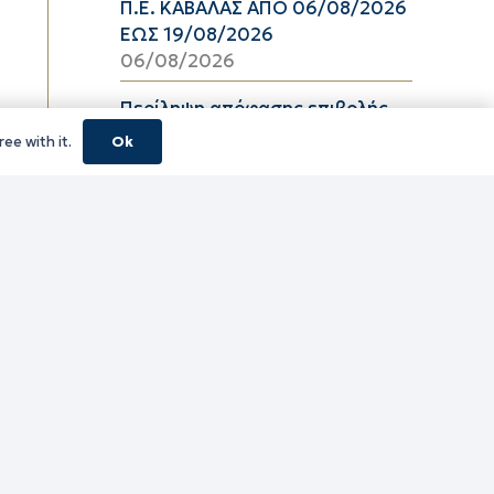
Π.Ε. ΚΑΒΑΛΑΣ ΑΠΟ 06/08/2026
ΕΩΣ 19/08/2026
06/08/2026
Περίληψη απόφασης επιβολής
προστίμου
ee with it.
Ok
06/08/2026
Υψηλός κίνδυνος πυρκαγιάς
(κατηγορία κινδύνου 3) στην
Π.Ε. Ροδόπης για αύριο
Παρασκευή 7 Αυγούστου 2026
06/08/2026
2026 Πίνακας 29
06/08/2026
ΔΠΤ Αύγουστος 2026
06/08/2026