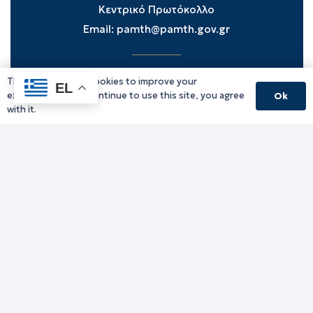
Κεντρικό Πρωτόκολλο
Email:
pamth@pamth.gov.gr
This website uses cookies to improve your
Υπηρεσίες Δράμας
EL
experience. If you continue to use this site, you agree
Ok
Υπηρεσίες Καβάλας
with it.
Υπηρεσίες Ξάνθης
Υπηρεσίες Ροδόπης
Υπηρεσίες Έβρου
Παλιό website (για αρχειακούς λόγους)
Τηλεφωνικός κατάλογος
Ανακοινώσεις
Διοικητική Ενημέρωση
Εκδηλώσεις