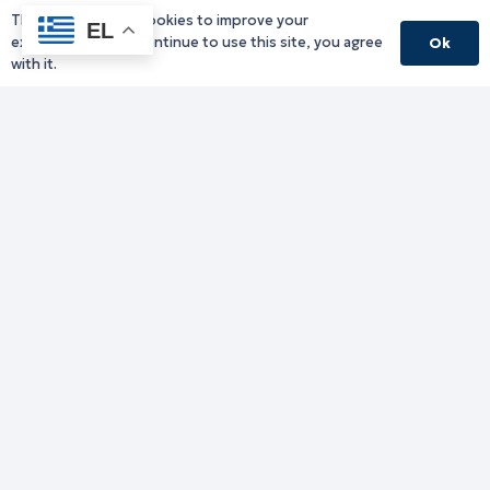
This website uses cookies to improve your
EL
experience. If you continue to use this site, you agree
Ok
with it.
Γραφείο Περιφερειάρχη
Γ. Κακουλίδη 1, 69132 Κομοτηνή, Ελλάδα
Email:
periferiarxis@pamth.gov.gr
Κεντρικό Πρωτόκολλο
Email:
pamth@pamth.gov.gr
Υπηρεσίες Δράμας
Υπηρεσίες Καβάλας
Υπηρεσίες Ξάνθης
Υπηρεσίες Ροδόπης
Υπηρεσίες Έβρου