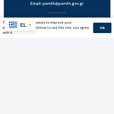
Email:
pamth@pamth.gov.gr
This website uses cookies to improve your
Υπηρεσίες Δράμας
EL
experience. If you continue to use this site, you agree
Ok
Υπηρεσίες Καβάλας
with it.
Υπηρεσίες Ξάνθης
Υπηρεσίες Ροδόπης
Υπηρεσίες Έβρου
Παλιό website (για αρχειακούς λόγους)
Τηλεφωνικός κατάλογος
Ανακοινώσεις
Διοικητική Ενημέρωση
Εκδηλώσεις
Παραχωρήσεις Γής