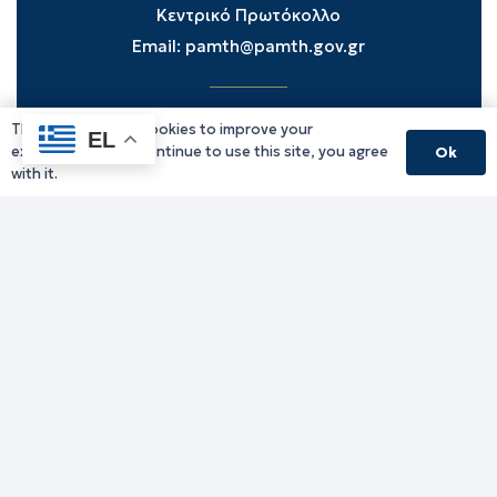
Κεντρικό Πρωτόκολλο
Email:
pamth@pamth.gov.gr
This website uses cookies to improve your
Υπηρεσίες Δράμας
EL
experience. If you continue to use this site, you agree
Ok
Υπηρεσίες Καβάλας
with it.
Υπηρεσίες Ξάνθης
Υπηρεσίες Ροδόπης
Υπηρεσίες Έβρου
Παλιό website (για αρχειακούς λόγους)
Τηλεφωνικός κατάλογος
Ανακοινώσεις
Διοικητική Ενημέρωση
Εκδηλώσεις