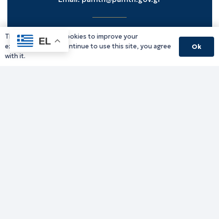
This website uses cookies to improve your
Υπηρεσίες Δράμας
EL
experience. If you continue to use this site, you agree
Ok
Υπηρεσίες Καβάλας
with it.
Υπηρεσίες Ξάνθης
Υπηρεσίες Ροδόπης
Υπηρεσίες Έβρου
Παλιό website (για αρχειακούς λόγους)
Τηλεφωνικός κατάλογος
Ανακοινώσεις
Διοικητική Ενημέρωση
Εκδηλώσεις
Παραχωρήσεις Γής
Πολίτης