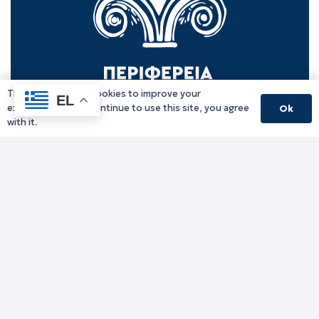
This website uses cookies to improve your
EL
experience. If you continue to use this site, you agree
Ok
with it.
Γραφείο Περιφερειάρχη
Γ. Κακουλίδη 1, 69132 Κομοτηνή, Ελλάδα
Email:
periferiarxis@pamth.gov.gr
Κεντρικό Πρωτόκολλο
Email:
pamth@pamth.gov.gr
Υπηρεσίες Δράμας