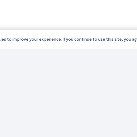
es to improve your experience. If you continue to use this site, you agr
ς Δράμας
Παλιό website (για αρχεια
ς Καβάλας
λόγους)
ς Ξάνθης
Τηλεφωνικός κατάλογος
ς Ροδόπης
Ανακοινώσεις
ς Έβρου
Διοικητική Ενημέρωση
Εκδηλώσεις