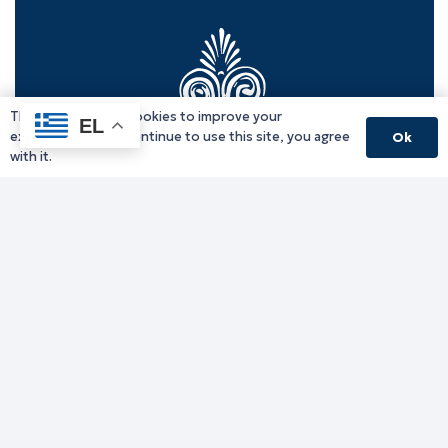
This website uses cookies to improve your
EL
experience. If you continue to use this site, you agree
Ok
with it.
Γραφείο Περιφερειάρχη
Γ. Κακουλίδη 1, 69132 Κομοτηνή, Ελλάδα
Email:
periferiarxis@pamth.gov.gr
Κεντρικό Πρωτόκολλο