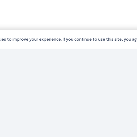
es to improve your experience. If you continue to use this site, you agr
ς Δράμας
Παλιό website (για αρχεια
ς Καβάλας
λόγους)
ς Ξάνθης
Τηλεφωνικός κατάλογος
ς Ροδόπης
Ανακοινώσεις
ς Έβρου
Διοικητική Ενημέρωση