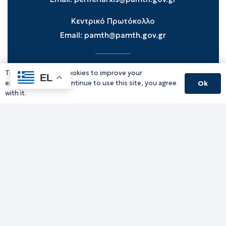
Κεντρικό Πρωτόκολλο
Email:
pamth@pamth.gov.gr
This website uses cookies to improve your
Υπηρεσίες Δράμας
EL
experience. If you continue to use this site, you agree
Ok
Υπηρεσίες Καβάλας
with it.
Υπηρεσίες Ξάνθης
Υπηρεσίες Ροδόπης
Υπηρεσίες Έβρου
Παλιό website (για αρχειακούς λόγους)
Τηλεφωνικός κατάλογος
Ανακοινώσεις
Διοικητική Ενημέρωση