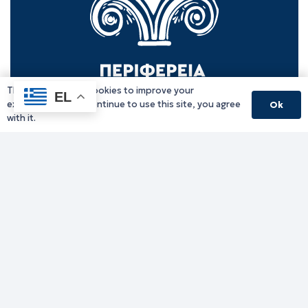
This website uses cookies to improve your
EL
experience. If you continue to use this site, you agree
Ok
with it.
Γραφείο Περιφερειάρχη
Γ. Κακουλίδη 1, 69132 Κομοτηνή, Ελλάδα
Email:
periferiarxis@pamth.gov.gr
Κεντρικό Πρωτόκολλο
Email:
pamth@pamth.gov.gr
Υπηρεσίες Δράμας