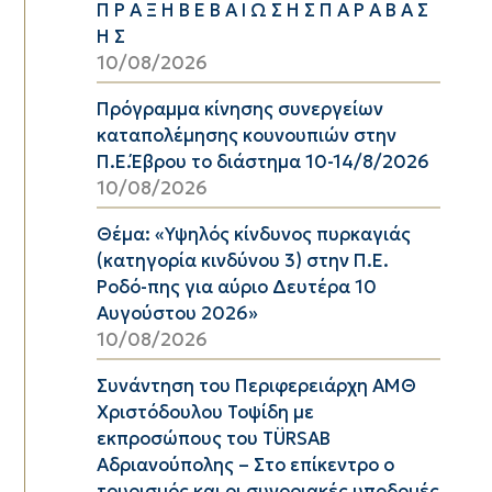
Π Ρ Α Ξ Η Β Ε Β Α Ι Ω Σ Η Σ Π Α Ρ Α Β Α Σ
Η Σ
10/08/2026
Πρόγραμμα κίνησης συνεργείων
καταπολέμησης κουνουπιών στην
Π.Ε.Έβρου το διάστημα 10-14/8/2026
10/08/2026
Θέμα: «Υψηλός κίνδυνος πυρκαγιάς
(κατηγορία κινδύνου 3) στην Π.Ε.
Ροδό-πης για αύριο Δευτέρα 10
Αυγούστου 2026»
10/08/2026
Συνάντηση του Περιφερειάρχη ΑΜΘ
Χριστόδουλου Τοψίδη με
εκπροσώπους του TÜRSAB
Αδριανούπολης – Στο επίκεντρο ο
τουρισμός και οι συνοριακές υποδομές