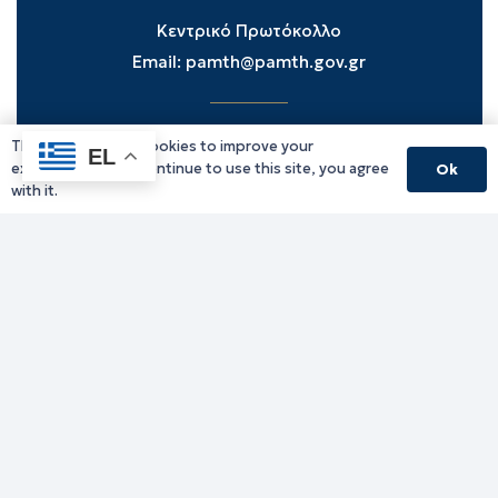
Κεντρικό Πρωτόκολλο
Email:
pamth@pamth.gov.gr
This website uses cookies to improve your
Υπηρεσίες Δράμας
EL
experience. If you continue to use this site, you agree
Ok
Υπηρεσίες Καβάλας
with it.
Υπηρεσίες Ξάνθης
Υπηρεσίες Ροδόπης
Υπηρεσίες Έβρου
Παλιό website (για αρχειακούς λόγους)
Τηλεφωνικός κατάλογος
Ανακοινώσεις
Διοικητική Ενημέρωση
Εκδηλώσεις