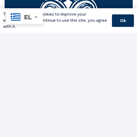
This website uses cookies to improve your
EL
experience. If you continue to use this site, you agree
Ok
with it.
Γραφείο Περιφερειάρχη
Γ. Κακουλίδη 1, 69132 Κομοτηνή, Ελλάδα
Email:
periferiarxis@pamth.gov.gr
Κεντρικό Πρωτόκολλο
Email:
pamth@pamth.gov.gr
Υπηρεσίες Δράμας