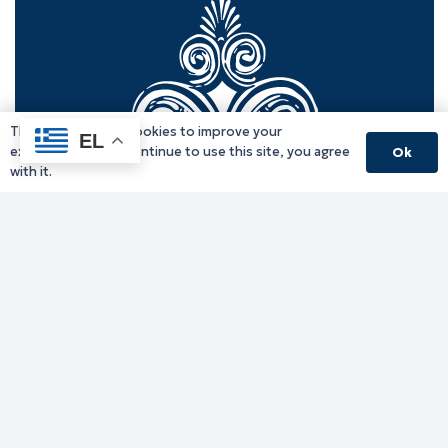
This website uses cookies to improve your
EL
experience. If you continue to use this site, you agree
Ok
with it.
Γραφείο Περιφερειάρχη
Γ. Κακουλίδη 1, 69132 Κομοτηνή, Ελλάδα
Email:
periferiarxis@pamth.gov.gr
Κεντρικό Πρωτόκολλο
Email:
pamth@pamth.gov.gr